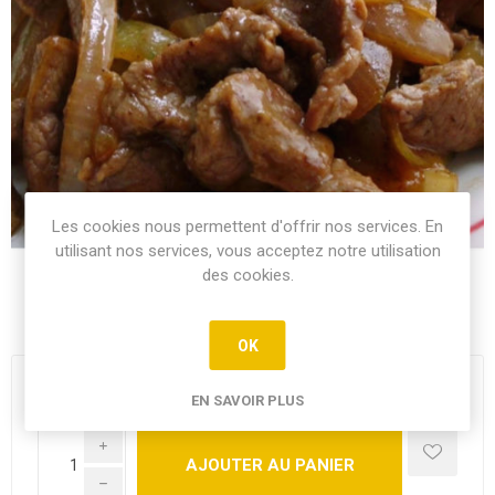
Les cookies nous permettent d'offrir nos services. En
utilisant nos services, vous acceptez notre utilisation
des cookies.
Bœuf sautée aux oignons.
OK
15,90€
EN SAVOIR PLUS
i
h