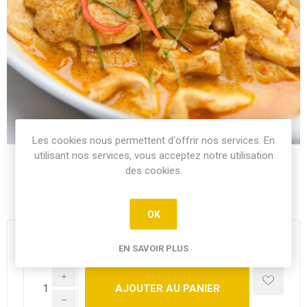
Les cookies nous permettent d'offrir nos services. En
utilisant nos services, vous acceptez notre utilisation
des cookies.
Porc sauté au curry rouge crème de coco et cacahuètes
OK
14,50€
EN SAVOIR PLUS
i
h