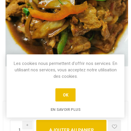
Les cookies nous permettent d'offrir nos services. En
utilisant nos services, vous acceptez notre utilisation
des cookies.
Émincé de porc sauté au wok avec des feuilles de basilic
thai
OK
14,90€
EN SAVOIR PLUS
i