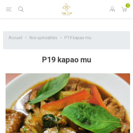
0
Accueil
Nos spécialités
P19 kapao mu
P19 kapao mu