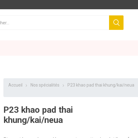
Accueil
Nos spécialités
P23 khao pad thai khung/kai/neua
P23 khao pad thai
khung/kai/neua