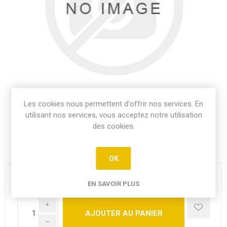
Les cookies nous permettent d'offrir nos services. En
utilisant nos services, vous acceptez notre utilisation
des cookies.
Poisson frite,accompagné de la sauce citronnelle
OK
19,50€
EN SAVOIR PLUS
i
h